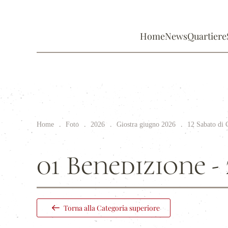
Home
News
Quartiere
Home
Foto
2026
Giostra giugno 2026
12 Sabato di 
01 Benedizione -
Torna alla Categoria superiore