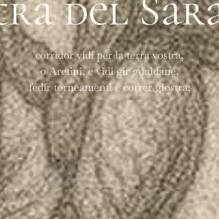
tra del Sar
corridor vidi per la terra vostra,
o Aretini, e vidi gir gualdane,
fedir torneamenti e correr giostra;