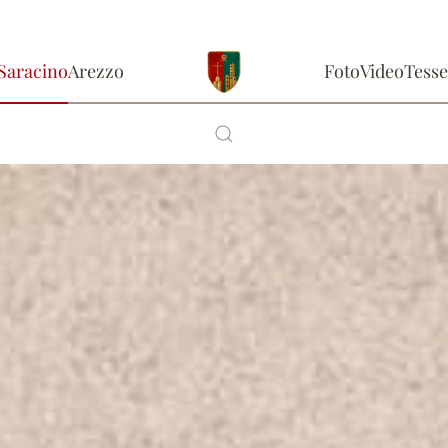
Saracino
Arezzo
Foto
Video
Tesse