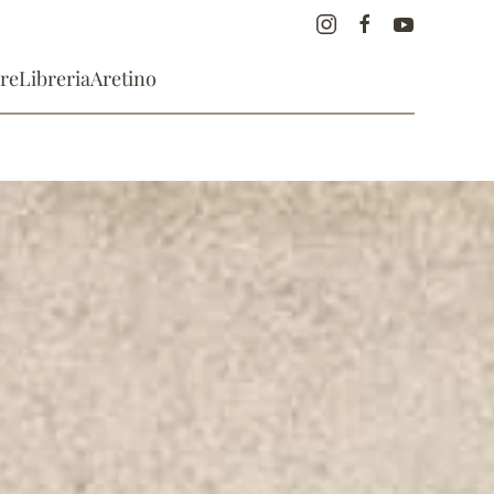
re
Libreria
Aretino