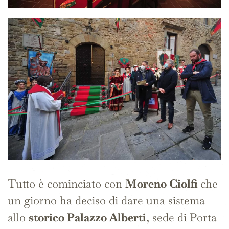
Tutto è cominciato con
Moreno Ciolfi
che
un giorno ha deciso di dare una sistema
allo
storico Palazzo Alberti
, sede di Porta