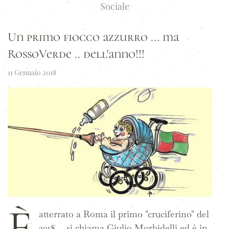
Sociale
Un primo fiocco azzurro ... ma
RossoVerde .. dell'anno!!!
11 Gennaio 2018
È
atterrato a Roma il primo "cruciferino" del
2018 ... si chiama Giulio Morbidelli ed è in